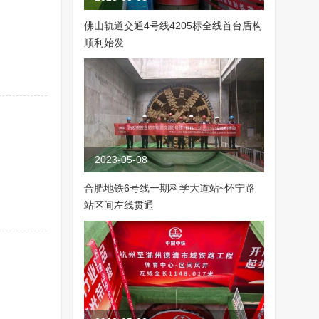
佛山轨道交通4号线4205标全线首台盾构
顺利始发
2023-05-08
合肥地铁6号线一期科学大道站~怀宁路
站区间左线贯通