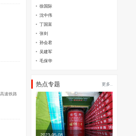
徐国际
沈中伟
丁国富
张剑
孙会君
吴建军
毛保华
热点专题
更多..
高速铁路
2023-05-08