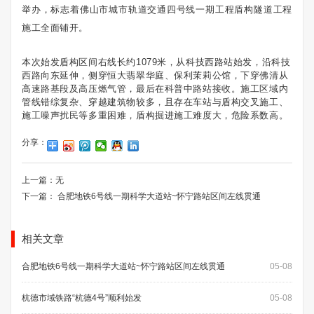
举办，标志着佛山市城市轨道交通四号线一期工程盾构隧道工程
施工全面铺开。
本次始发盾构区间右线长约1079米，从科技西路站始发，沿科技
西路向东延伸，侧穿恒大翡翠华庭、保利茉莉公馆，下穿佛清从
高速路基段及高压燃气管，最后在科普中路站接收。施工区域内
管线错综复杂、穿越建筑物较多，且存在车站与盾构交叉施工、
施工噪声扰民等多重困难，盾构掘进施工难度大，危险系数高。
分享：
上一篇：无
下一篇：
合肥地铁6号线一期科学大道站~怀宁路站区间左线贯通
相关文章
合肥地铁6号线一期科学大道站~怀宁路站区间左线贯通
05-08
杭德市域铁路“杭德4号”顺利始发
05-08