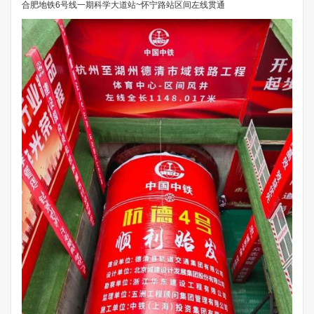
合肥地铁6号线一期科学大道站~怀宁路站区间左线贯通