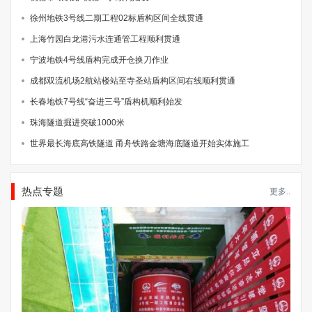
徐州地铁3号线二期工程02标盾构区间全线贯通
上海竹园白龙港污水连通管工程顺利贯通
宁波地铁4号线盾构完成开仓换刀作业
成都双流机场2航站楼站至寺圣站盾构区间右线顺利贯通
长春地铁7号线“奋进三号”盾构机顺利始发
珠海隧道掘进突破1000米
世界最长海底高铁隧道 甬舟铁路金塘海底隧道开始实体施工
热点专题
更多..