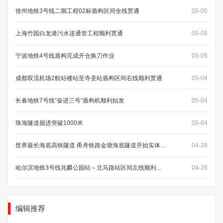
徐州地铁3号线二期工程02标盾构区间全线贯通
05-05
上海竹园白龙港污水连通管工程顺利贯通
05-05
宁波地铁4号线盾构完成开仓换刀作业
05-05
成都双流机场2航站楼站至寺圣站盾构区间右线顺利贯通
05-04
长春地铁7号线“奋进三号”盾构机顺利始发
05-04
珠海隧道掘进突破1000米
05-04
世界最长海底高铁隧道 甬舟铁路金塘海底隧道开始实体施工
04-28
哈尔滨地铁3号线兆麟公园站～北马路站区间左线顺利始发
04-28
编辑推荐