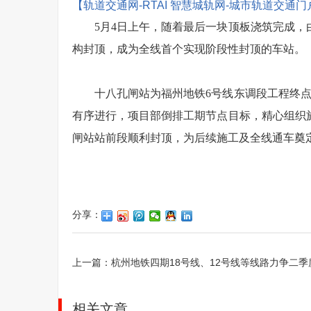
【轨道交通网-RTAI 智慧城轨网-城市轨道交通
5月4日上午，随着最后一块顶板浇筑完成，
构封顶，成为全线首个实现阶段性封顶的车站。
十八孔闸站为福州地铁6号线东调段工程终
有序进行，项目部倒排工期节点目标，精心组织
闸站站前段顺利封顶，为后续施工及全线通车奠
分享：
上一篇：
杭州地铁四期18号线、12号线等线路力争二季
相关文章