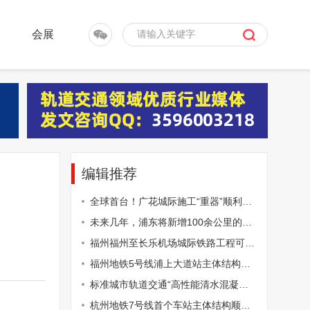
会展
编辑推荐
全球首台！广花城际施工“重器”顺利下线蓄势待发
未来几年，浦东将新增100余公里的轨道交通网络，打造“轨道上的浦东”！
福州福州至长乐机场城际铁路工程可行性研究报告获批
福州地铁5号线浦上大道站主体结构封顶
标准城市轨道交通“高性能清水混凝土桥梁建造技术”正式成为住建部部颁标准-【RTAI智慧城轨网】
杭州地铁7号线首个车站主体结构顺利封顶