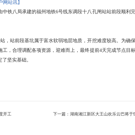
门户网站讯】
由中铁八局承建的福州地铁6号线东调段十八孔闸站站前段顺利
点站，站前段基坑属于富水软弱地层地质，开挖难度较高。为确
施工，合理调配各项资源，迎难而上，最终提前4天完成节点目
定了坚实基础。
度开工
下一篇：
湖南湘江新区大王山欢乐云巴将于5