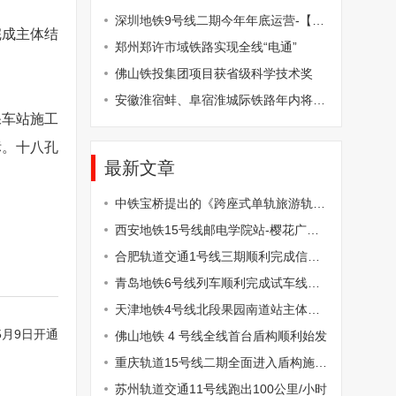
深圳地铁9号线二期今年年底运营-【RTAI智慧城轨网】
完成主体结
郑州郑许市域铁路实现全线“电通”
佛山铁投集团项目获省级科学技术奖
安徽淮宿蚌、阜宿淮城际铁路年内将全面开工
保车站施工
标。十八孔
最新文章
中铁宝桥提出的《跨座式单轨旅游轨道系统设计规范》审查会召开
西安地铁15号线邮电学院站-樱花广场站区间左线盾构顺利始发
合肥轨道交通1号线三期顺利完成信号系统贯通升级
青岛地铁6号线列车顺利完成试车线热滑
天津地铁4号线北段果园南道站主体及附属结构工程全部完工
月9日开通
佛山地铁 4 号线全线首台盾构顺利始发
重庆轨道15号线二期全面进入盾构施工阶段
苏州轨道交通11号线跑出100公里/小时