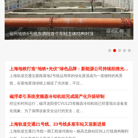
福州地铁6号线东调段首个车站主体结构封顶
上海地铁打造“地铁+光伏”绿色品牌：新能源公司持续助推光伏电站建设
上海轨道交通北翟路基地2号线运用库的绿化屋顶成为一道独特的风景
线，在基地屋顶绿植上铺设了光伏板，不仅...
磁浮牵引系统变频器冷却机组完成国产化升级研制
经过长时间运行，磁浮龙阳变CVU123变频器冷却机组已经显现出设备老
化现象。为了保障设备安全运行的安全，近...
上海轨道交通21号线、23号线多座车站又迎新进展
上海轨道交通21号线一期工程凌河路站～杨高北路站区间上行线盾构顺利