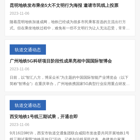
昆明地铁发布乘坐5大不文明行为海报 邀请市民线上投票
2023-11-06
随着昆明地铁加速成网，地铁已经成为很多市民乘客首选的主流出行方
式。但在乘坐地铁过程中，难免有一些不文明行为让人无法忍受，常常引
发周边乘客不满...
轨道交通动态
广州地铁5G科研项目阶段性成果亮相中国国际智博会
2023-11-06
日前，以“智汇八方，博采众长”为主题的中国国际智能产业博览会（以下
简称“智博会”）在重庆举办，广州地铁携国家5G典型行业应用重点研发项
目阶段性...
轨道交通动态
西安地铁1号线三期试乘，开通在即
2023-11-06
9月16日9时许，西安市轨道交通集团联合咸阳市发改委共同开展地铁1号
线三期试乘暨“地铁开放日”活动，记者与沿线居民代表、参建单位家属代