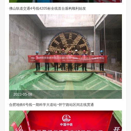
佛山轨道交通4号线4205标全线首台盾构顺利始发
2023-05-08
合肥地铁6号线一期科学大道站~怀宁路站区间左线贯通